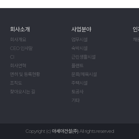
회사소개
사업분야
인
회사개요
업무시설
채
CEO 인사말
숙박시설
CI
근린생활시설
회사연혁
플랜트
면허 및 등록현황
문화/체육시설
조직도
주택시설
찾아오시는 길
토공사
기타
Copyright (c)
아세아건설(주)
All rights reserved