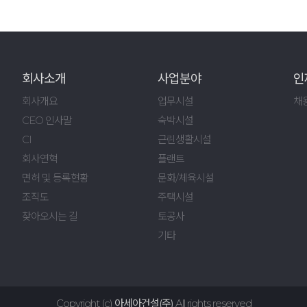
회사소개
사업분야
인
회사개요
업무시설
채
CEO 인사말
숙박시설
CI
근린생활시설
회사연혁
플랜트
면허 및 등록현황
문화/체육시설
조직도
주택시설
찾아오시는 길
토공사
기타
Copyright (c)
아세아건설(주)
All rights reserved