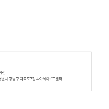
이전
별시 강남구 자곡로7길 4 아세아ICT센터