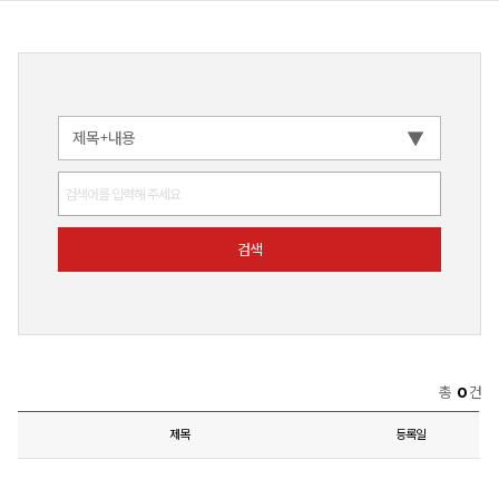
총
0
건
제목
등록일