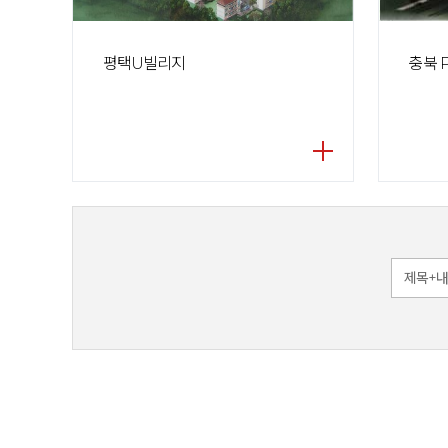
평택U빌리지
충북 