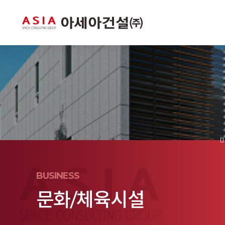
BUSINESS
문화/체육시설