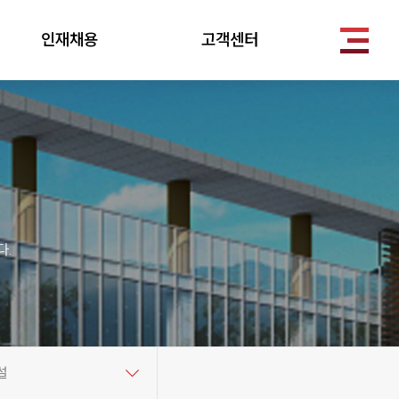
인재채용
고객센터
.
설