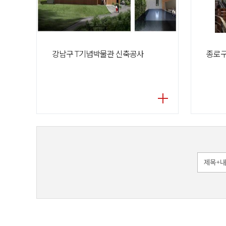
강남구 T기념박물관 신축공사
종로구