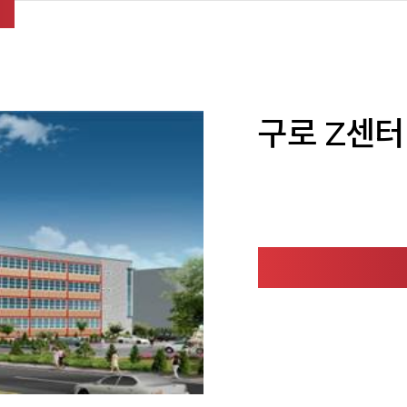
구로 Z센터